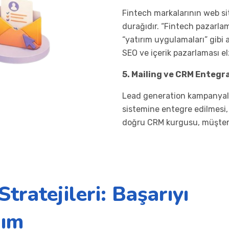
Fintech markalarının web sit
durağıdır. “Fintech pazarlama
“yatırım uygulamaları” gibi 
SEO ve içerik pazarlaması e
5. Mailing ve CRM Entegr
Lead generation kampanyala
sistemine entegre edilmesi, 
doğru CRM kurgusu, müşter
tratejileri: Başarıyı
dım