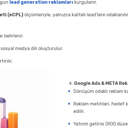
uygun
lead generation reklamları
kurgulanır.
eti (eCPL)
ölçümleriyle, yalnızca kaliteli lead’lere odaklanılır
 belirlenir.
 sosyal medya dili oluşturulur.
ırılır.
Google Ads & META Rek
Dönüşüm odaklı reklam ka
Reklam metinleri, hedef k
edilir.
Yatırım getirisi (ROI) düzen