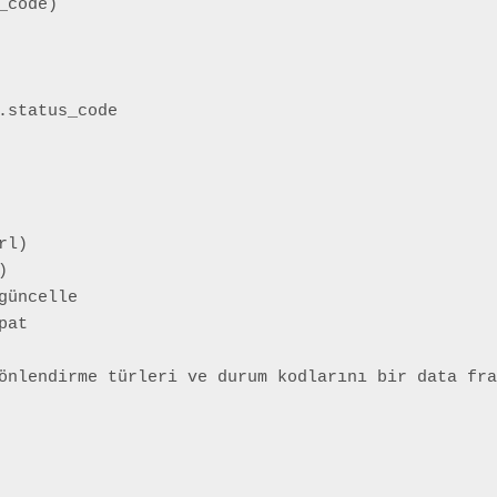
code)

.status_code

l)



üncelle

at

önlendirme türleri ve durum kodlarını bir data fra