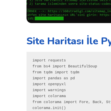
Site Haritası İle
import requests

from bs4 import BeautifulSoup

from tqdm import tqdm

import pandas as pd

import openpyxl

import warnings

import colorama

from colorama import Fore, Back, Sty
colorama.init()
