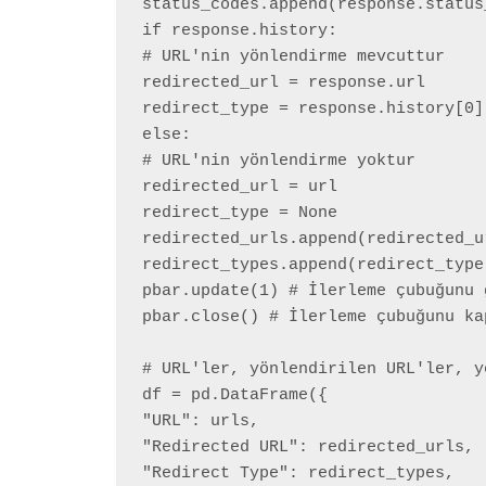
status_codes.append(response.status_
if response.history:

# URL'nin yönlendirme mevcuttur

redirected_url = response.url

redirect_type = response.history[0]
else:

# URL'nin yönlendirme yoktur

redirected_url = url

redirect_type = None

redirected_urls.append(redirected_ur
redirect_types.append(redirect_type)
pbar.update(1) # İlerleme çubuğunu g
pbar.close() # İlerleme çubuğunu kap
# URL'ler, yönlendirilen URL'ler, y
df = pd.DataFrame({

"URL": urls,

"Redirected URL": redirected_urls,

"Redirect Type": redirect_types,
