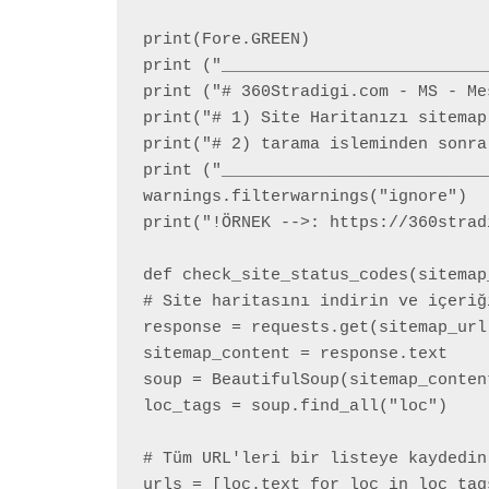
print(Fore.GREEN)

print ("___________________________
print ("# 360Stradigi.com - MS - Me
print("# 1) Site Haritanızı sitemap
print("# 2) tarama isleminden sonra
print ("___________________________
warnings.filterwarnings("ignore")

print("!ÖRNEK -->: https://360strad
def check_site_status_codes(sitemap_
# Site haritasını indirin ve içeriğ
response = requests.get(sitemap_url)
sitemap_content = response.text

soup = BeautifulSoup(sitemap_content
loc_tags = soup.find_all("loc")

# Tüm URL'leri bir listeye kaydedin

urls = [loc.text for loc in loc_tags