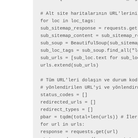
# Alt site haritalarının URL'lerini
for loc in loc_tags:

sub_sitemap_response = requests.get(
sub_sitemap_content = sub_sitemap_r
sub_soup = BeautifulSoup(sub_sitema
sub_loc_tags = sub_soup.find_all("lo
sub_urls = [sub_loc.text for sub_lo
urls.extend(sub_urls)

# Tüm URL'leri dolaşın ve durum kod
# yönlendirilen URL'yi ve yönlendir
status_codes = []

redirected_urls = []

redirect_types = []

pbar = tqdm(total=len(urls)) # İler
for url in urls:

response = requests.get(url)
