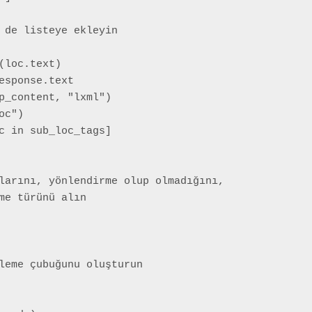
 de listeye ekleyin

loc.text)

esponse.text

p_content, "lxml")

c")

c in sub_loc_tags]

larını, yönlendirme olup olmadığını,

me türünü alın

leme çubuğunu oluşturun
