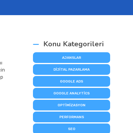
Konu Kategorileri
AJANSLAR
nı
çin
DIJITAL PAZARLAMA
ap
GOOGLE ADS
GOOGLE ANALYTICS
OPTIMIZASYON
PERFORMANS
SEO