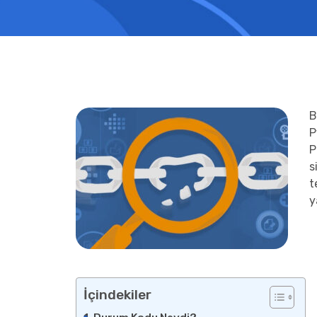
B
P
P
s
t
y
İçindekiler