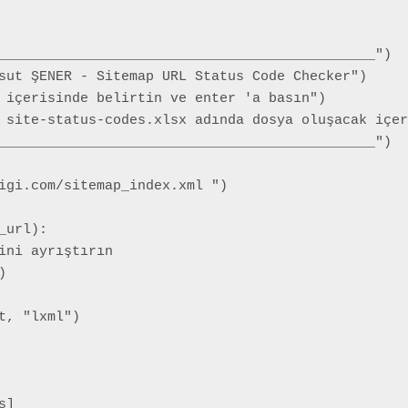
______________________________________________")

sut ŞENER - Sitemap URL Status Code Checker")

 içerisinde belirtin ve enter 'a basın")

 site-status-codes.xlsx adında dosya oluşacak içer
______________________________________________")

igi.com/sitemap_index.xml ")

url):

ini ayrıştırın



, "lxml")

]
